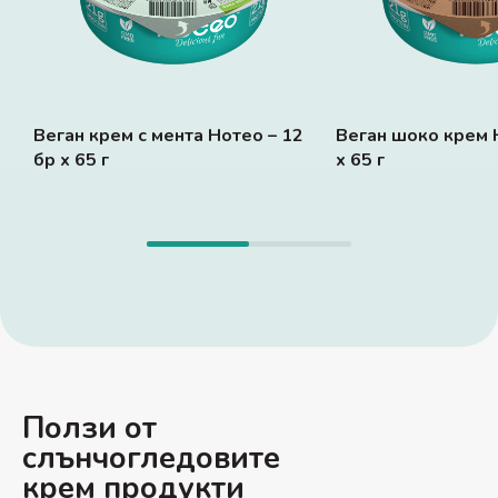
Веган крем с мента Нотео – 12
Веган шоко крем 
бр x 65 г
x 65 г
Ползи от
слънчогледовите
крем продукти