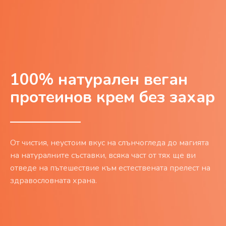
100% натурален веган
протеинов крем без захар
От чистия, неустоим вкус на слънчогледа до магията
на натуралните съставки, всяка част от тях ще ви
отведе на пътешествие към естествената прелест на
здравословната храна.