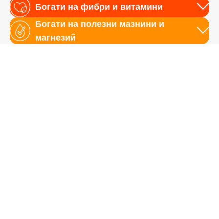
Богати на фибри и витамини
Богати на полезни мазнини и
магнезий
Без химикали и пестициди
Чудесен натурален вкус на
слънчоглед
Веган кремовете NOTEO
съдържат 9-те незаменими
аминокиселини
Продуктите на NOTEO осигуряват пълния спектър от
незаменими аминокиселини, подпомагайки
възстановяването, енергията и цялостното здраве. Те
са ключът към добре функциониращ метаболизъм,