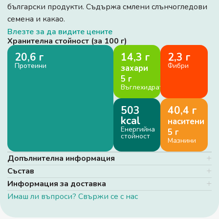
български продукти. Съдържа смлени слънчогледови
семена и какао.
Влезте за да видите цените
Хранителна стойност (за 100 г)
20,6 г
14,3 г
2,3 г
Протеини
Фибри
захари
5 г
Въглехидрати
503
40,4 г
kcal
наситени
Енергийна
5 г
стойност
Мазнини
Допълнителна информация
Състав
Информация за доставка
Имаш ли въпроси? Свържи се с нас