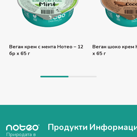
Веган крем с мента Нотео – 12
Веган шоко крем 
бр x 65 г
x 65 г
Продукти
Информац
Природата в